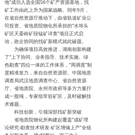
地”成功入选全国56个矿产资源基地，找
矿工作由此上升为国家战略。同年9月，
在省自然资源厅推动下，由省轨道矿业公
司投资、省地质院物化所承担的“水埠头
矿区天晏岭矿段锰矿详查”项目正式启
动，政企协同的找矿新模式就此破题。
为确保项目高效推进，湖南创新构建
了“上下协同、业务指导、技术实施、绿
色勘查”四位一体的工作体系，“周调度”制
度精准发力，来自自然资源部、中国地质
调查局武汉地质调查中心、省自然资源
厅、省地质院、永州市政府等多方力量拧
成一股绳，专家组常驻矿区，及时破解技
术难题。
科技创新，引领深部找矿新突破
省地质院物化所构建起覆盖“成矿理
论研究-勘查技术研发-矿区增储上产”全链