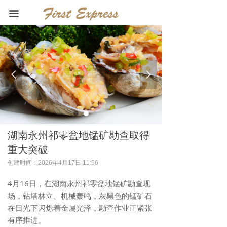
首页
끀
关于我们
烧烤海鲜
尝百味烧烤,品人生百味
넳
넲
新闻中心
Taste the Bakery, the product of
Subway
联系我们
湖南永州祁零盆地锰矿勘查取得
重大突破
创建时间：
2026年4月17日
11:56
4月16日，在湖南永州祁零盆地锰矿勘查现
场，钻塔林立、机械轰鸣，灰黑色的锰矿石
在日光下闪烁着金属光泽，勘查作业正紧张
有序推进。