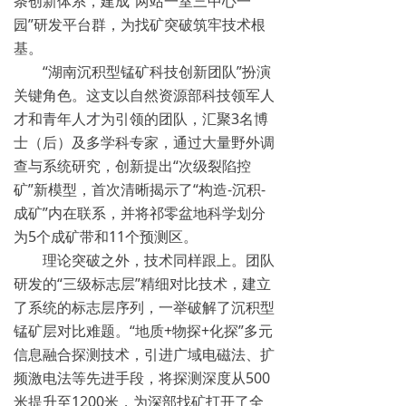
条创新体系，建成“两站一室三中心一
园”研发平台群，为找矿突破筑牢技术根
基。
“湖南沉积型锰矿科技创新团队”扮演
关键角色。这支以自然资源部科技领军人
才和青年人才为引领的团队，汇聚3名博
士（后）及多学科专家，通过大量野外调
查与系统研究，创新提出“次级裂陷控
矿”新模型，首次清晰揭示了“构造-沉积-
成矿”内在联系，并将祁零盆地科学划分
为5个成矿带和11个预测区。
理论突破之外，技术同样跟上。团队
研发的“三级标志层”精细对比技术，建立
了系统的标志层序列，一举破解了沉积型
锰矿层对比难题。“地质+物探+化探”多元
信息融合探测技术，引进广域电磁法、扩
频激电法等先进手段，将探测深度从500
米提升至1200米，为深部找矿打开了全