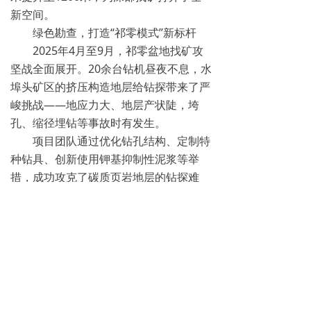
新空间。
绿色勘查，打造“祁零模式”新标杆
2025年4月至9月，祁零盆地找矿攻
坚战全面展开。20余台钻机昼夜不息，水
埠头矿区的挤压构造地层给钻探带来了严
峻挑战——地应力大、地层产状陡，垮
孔、缩径埋钻等事故时有发生。
项目团队通过优化钻孔结构、定制特
种钻具、创新使用钾基抑制性泥浆等举
措，成功攻克了碳质页岩地层的钻探难
题。31个钻孔中，27个成功见矿，见矿
率高达87%。团队仅用4个月完成钻探进
尺24366米，创造“湘勘速度”。
在全力推进找矿突破的同时，绿色发
展理念贯穿勘查全过程。“我们采用的广
域电磁法、扩频激电法等先进技术，本身
对环境十分友好。”项目负责人罗益周介