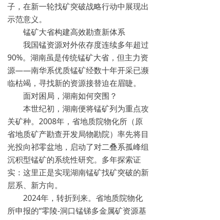
子，在新一轮找矿突破战略行动中展现出
示范意义。
锰矿大省构建高效勘查新体系
我国锰资源对外依存度连续多年超过
90%。湖南虽是传统锰矿大省，但主力资
源——南华系优质锰矿经数十年开采已濒
临枯竭，寻找新的资源接替迫在眉睫。
面对困局，湖南如何突围？
本世纪初，湖南便将锰矿列为重点攻
关矿种。2008年，省地质院物化所（原
省地质矿产勘查开发局物勘院）率先将目
光投向祁零盆地，启动了对二叠系孤峰组
沉积型锰矿的系统性研究。多年探索证
实：这里正是实现湖南锰矿找矿突破的新
层系、新方向。
2024年，转折到来。省地质院物化
所申报的“零陵-洞口锰锑多金属矿资源基