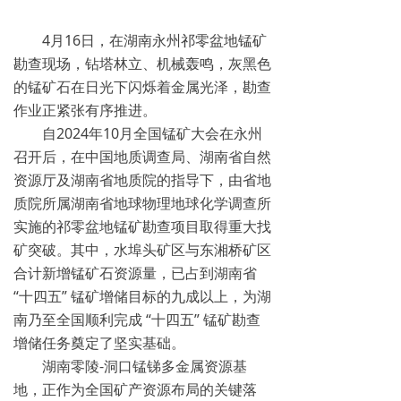
4月16日，在湖南永州祁零盆地锰矿
勘查现场，钻塔林立、机械轰鸣，灰黑色
的锰矿石在日光下闪烁着金属光泽，勘查
作业正紧张有序推进。
自2024年10月全国锰矿大会在永州
召开后，在中国地质调查局、湖南省自然
资源厅及湖南省地质院的指导下，由省地
质院所属湖南省地球物理地球化学调查所
实施的祁零盆地锰矿勘查项目取得重大找
矿突破。其中，水埠头矿区与东湘桥矿区
合计新增锰矿石资源量，已占到湖南省
“十四五” 锰矿增储目标的九成以上，为湖
南乃至全国顺利完成 “十四五” 锰矿勘查
增储任务奠定了坚实基础。
湖南零陵-洞口锰锑多金属资源基
地，正作为全国矿产资源布局的关键落