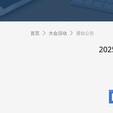
首页
ꄲ
大会活动
ꄲ
通知公告
20